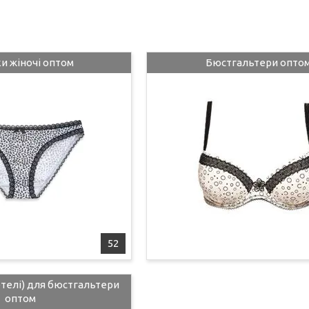
и жіночі оптом
Бюстгальтери опто
52
телі) для бюстгальтери
оптом