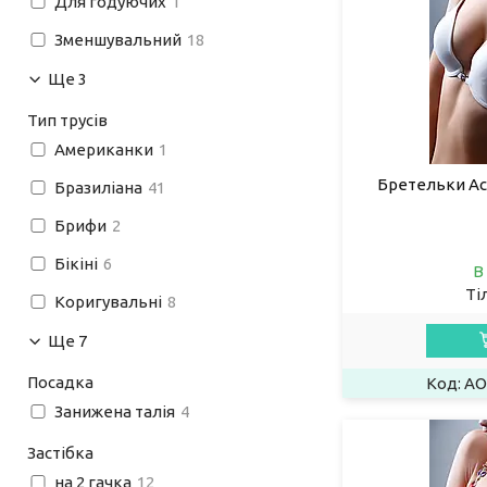
Для годуючих
1
Зменшувальний
18
Ще 3
Тип трусів
Американки
1
Бретельки Ac
Бразиліана
41
Брифи
2
Бікіні
6
В
Ті
Коригувальні
8
Ще 7
Посадка
AO
Занижена талія
4
Застібка
на 2 гачка
12