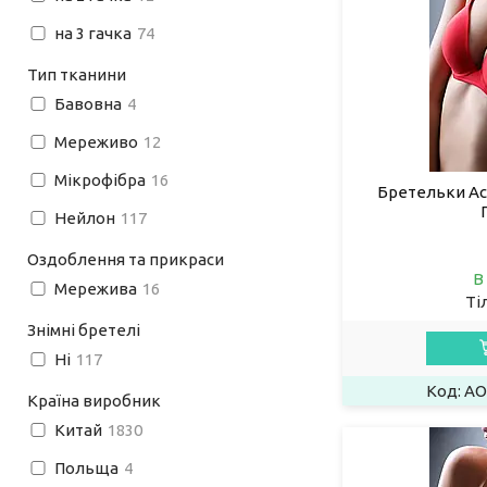
на 3 гачка
74
Тип тканини
Бавовна
4
Мереживо
12
Мікрофібра
16
Бретельки Ac
Нейлон
117
Оздоблення та прикраси
В
Мережива
16
Ті
Знімні бретелі
Ні
117
AO
Країна виробник
Китай
1830
Польща
4