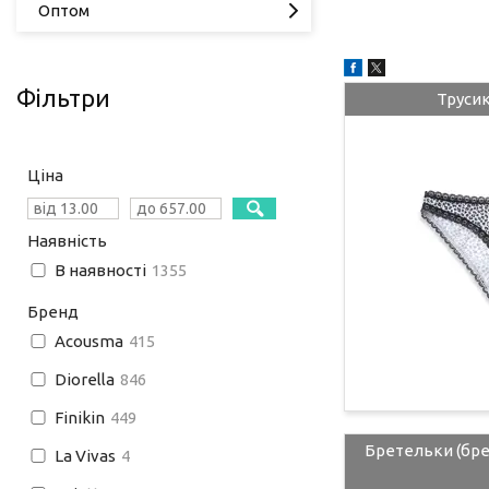
Оптом
Фільтри
Трусик
Ціна
Наявність
В наявності
1355
Бренд
Acousma
415
Diorella
846
Finikin
449
Бретельки (бре
La Vivas
4