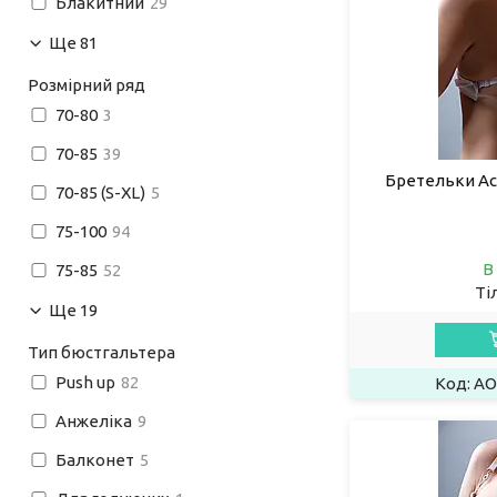
Блакитний
29
Ще 81
Розмірний ряд
70-80
3
70-85
39
Бретельки Ac
70-85 (S-XL)
5
75-100
94
В
75-85
52
Ті
Ще 19
Тип бюстгальтера
Push up
82
AO
Анжеліка
9
Балконет
5