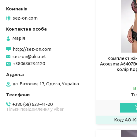
sez-on.com
Марія
http://sez-on.com
sez-on@ukr.net
Комплект жін
+380686234120
Acousma A6407BC
колір Ко
ул. Базовая, 17, Одеса, Україна
В
Ті
+380 (68) 623-41-20
Тільки повідомлення у Viber
AO-К