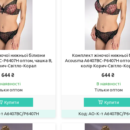
очої нижньої білизни
Комплект жіночої нижньої 
-P6407H оптом, чашка B,
Acousma A6407BC-P6407H оптом
рич-Світло-Корал
колір Корич-Світло-Ко
644 ₴
644 ₴
 наявності
В наявності
льки оптом
Тільки оптом
Купити
Купити
-т A6407BC/P6407H
AO-К-т A6407BC/P6