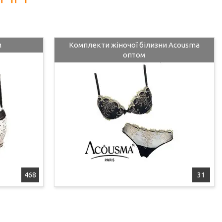
м
Комплекти жіночої білизни Acousma
оптом
468
31