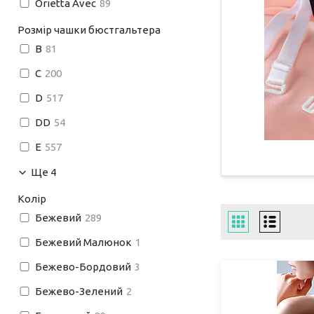
Orietta Avec
89
Розмір чашки бюстгальтера
B
81
C
200
D
517
DD
54
E
557
Ще 4
Колір
Бежевий
289
Бежевий Малюнок
1
Бежево-Бордовий
3
Бежево-Зелений
2