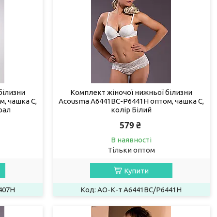
білизни
Комплект жіночої нижньої білизни
, чашка C,
Acousma A6441BC-P6441H оптом, чашка C,
рал
колір Білий
579 ₴
В наявності
Тільки оптом
Купити
407H
AO-К-т A6441BC/P6441H