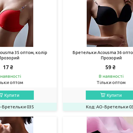
ousma 35 оптом, колір
Бретельки Acousma 36 опто
Прозорий
Прозорий
17 ₴
59 ₴
 наявності
В наявності
льки оптом
Тільки оптом
Купити
Купити
-Бретельки 035
AO-Бретельки 0