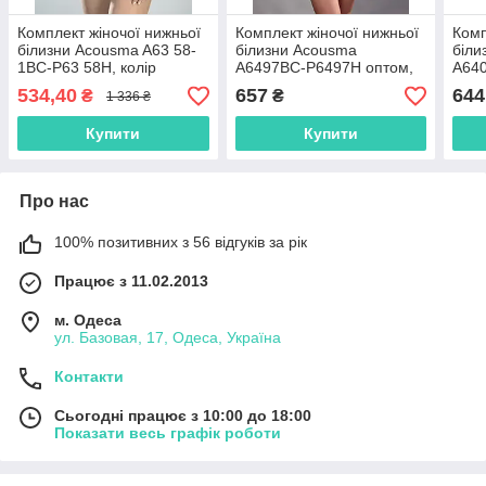
Комплект жіночої нижньої
Комплект жіночої нижньої
Комп
білизни Acousma A63 58-
білизни Acousma
біли
1BC-P63 58H, колір
A6497BC-P6497H оптом,
A64
Червоний, розмір 75B-M
чашка C,колір Світло-
чашк
534,40
657
644
₴
₴
1 336 ₴
Фламінго
Світ
Купити
Купити
Про нас
100% позитивних з 56 відгуків за рік
Працює з 11.02.2013
м. Одеса
ул. Базовая, 17, Одеса, Україна
Контакти
Сьогодні працює з 10:00 до 18:00
Показати весь графік роботи