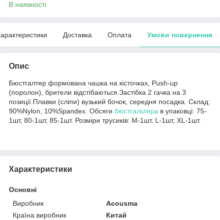
В наявності
арактеристики
Доставка
Оплата
Умови повернення
Опис
Бюстгалтер формована чашка на кісточках, Push-up
(поролон), брители відстібаються.Застібка 2 гачка на 3
позиції.Плавки (сліпи) вузький бочок, середня посадка. Склад:
90%Nylon, 10%Spandex. Обсяги
бюстгальтера
в упаковці: 75-
1шт, 80-1шт, 85-1шт. Розміри трусиків: M-1шт, L-1шт, XL-1шт.
Характеристики
Основні
Виробник
Acousma
Країна виробник
Китай