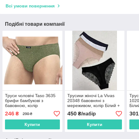
Всі умови повернення
Подібні товари компанії
Труси чоловічі Taso 3635
Трусики жіночі La Vivas
Трус
брифи бамбукові з
20348 бавовняні з
1020
бавовною, колір
мереживом, колір Білий +
Біли
Оливковий, розмір XL
Чорний, розмір S
246
450
301
₴
₴/набір
290 ₴
Купити
Купити