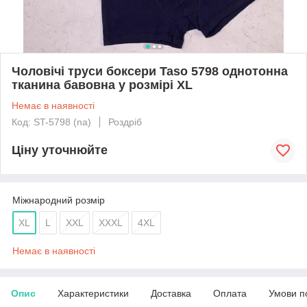
Чоловічі труси боксери Taso 5798 однотонна
тканина бавовна у розмірі XL
Немає в наявності
Код: ST-5798 (na)
Роздріб
Ціну уточнюйте
Міжнародний розмір
XL
L
XXL
XXXL
4XL
Немає в наявності
Опис
Характеристики
Доставка
Оплата
Умови п