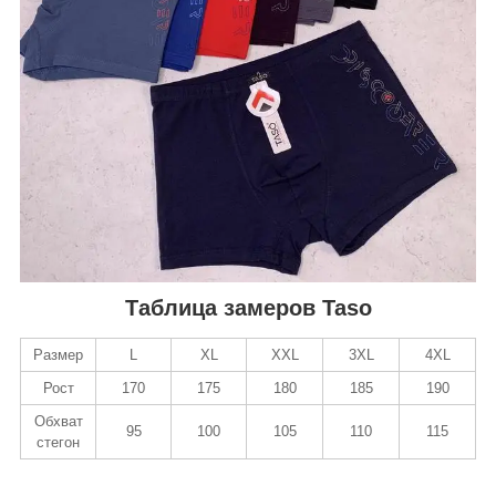
Таблица замеров Taso
Размер
L
XL
XXL
3XL
4XL
Рост
170
175
180
185
190
Обхват
95
100
105
110
115
стегон