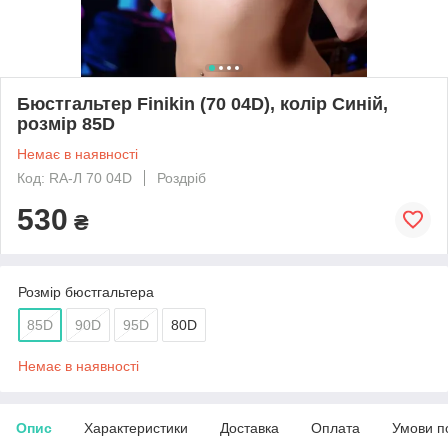
Бюстгальтер Finikin (70 04D), колір Синій,
розмір 85D
Немає в наявності
Код: RA-Л 70 04D
Роздріб
530
₴
Розмір бюстгальтера
85D
90D
95D
80D
Немає в наявності
Опис
Характеристики
Доставка
Оплата
Умови п