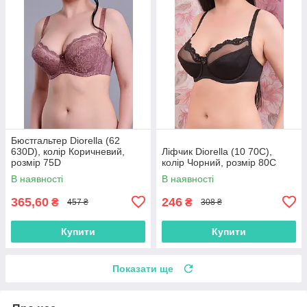
Бюстгальтер Diorella (62
630D), колір Коричневий,
Ліфчик Diorella (10 70C),
розмір 75D
колір Чорний, розмір 80C
В наявності
В наявності
365,60
246
₴
₴
457 ₴
308 ₴
Купити
Купити
Показати ще