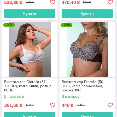
532,80
470,40
₴
₴
666 ₴
588 ₴
Купити
Купити
–20%
–20%
Бюстгальтер Diorella (31
Бюстгальтер Diorella (50
120DD), колір Білий, розмір
31C), колір Коричневий,
80DD
розмір 90C
В наявності
В наявності
361,60
440
₴
₴
452 ₴
550 ₴
Купити
Купити