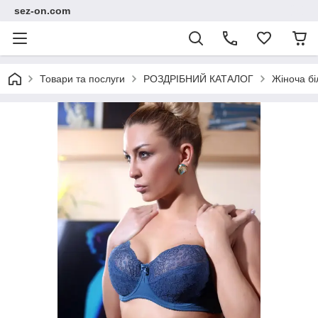
sez-on.com
Товари та послуги
РОЗДРІБНИЙ КАТАЛОГ
Жіноча бі