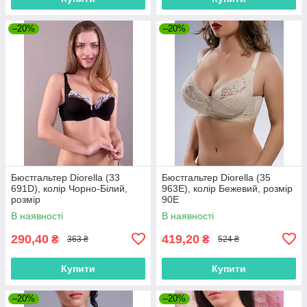
–20%
–20%
Бюстгальтер Diorella (33
Бюстгальтер Diorella (35
691D), колір Чорно-Білий,
963E), колір Бежевий, розмір
розмір
90E
В наявності
В наявності
290,40
419,20
₴
₴
363 ₴
524 ₴
Купити
Купити
–20%
–20%