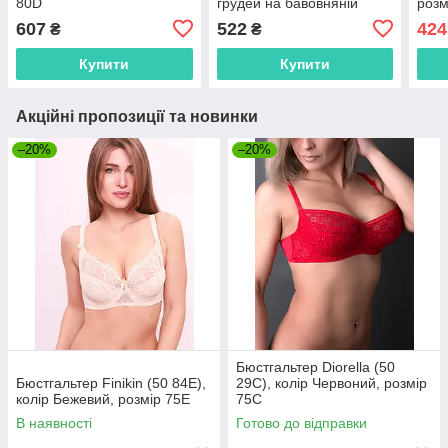
80D
грудей на бавовняній
розм
підкладці, колір Білий,
607
522
424
₴
₴
розмір 90D
Купити
Купити
Акційні пропозиції та новинки
–20%
–20%
Бюстгальтер Diorella (50
Бюстгальтер Finikin (50 84E),
29C), колір Червоний, розмір
колір Бежевий, розмір 75E
75C
В наявності
Готово до відправки