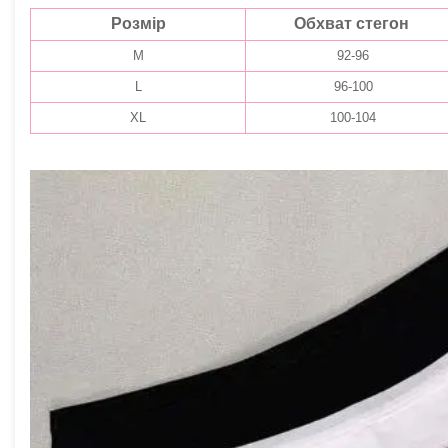
Розмір
Обхват стегон
M
92-96
L
96-100
XL
100-104