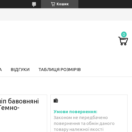
Кошик
А
ВІДГУКИ
ТАБЛИЦЯ РОЗМІРІВ
ліп бавовняні
Темно-
Законом не передбачено
повернення та обмін даного
товару належної якості