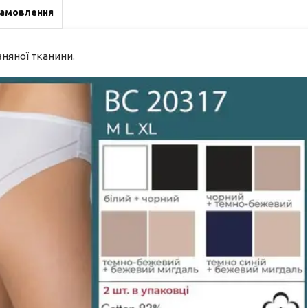
замовлення
вняної тканини.