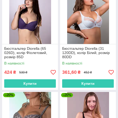
Бюстгальтер Diorella (65
Бюстгальтер Diorella (31
026D), колір Фіолетовий,
120DD), колір Білий, розмір
розмір 85D
80DD
В наявності
В наявності
424
361,60
₴
₴
530 ₴
452 ₴
Купити
Купити
–20%
–20%