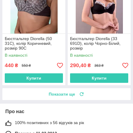
Бюстгальтер Diorella (50
Бюстгальтер Diorella (33
31C), колір Коричневий,
691D), колір Чорно-Білий,
розмір 90C
розмір
В наявності
В наявності
440
290,40
₴
₴
550 ₴
363 ₴
Купити
Купити
Показати ще
Про нас
100% позитивних з 56 відгуків за рік