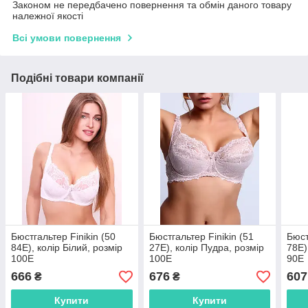
Законом не передбачено повернення та обмін даного товару
належної якості
Всі умови повернення
Подібні товари компанії
Бюстгальтер Finikin (50
Бюстгальтер Finikin (51
Бюст
84E), колір Білий, розмір
27E), колір Пудра, розмір
78E)
100E
100E
90E
666
676
607
₴
₴
Купити
Купити