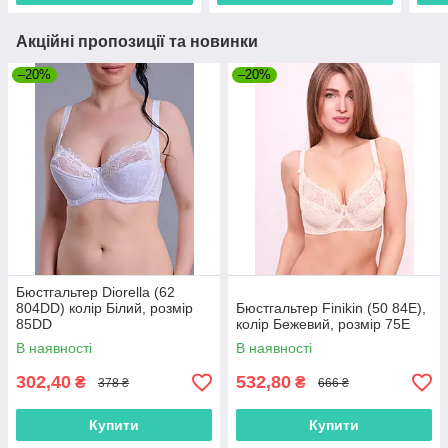
Акційні пропозиції та новинки
–20%
–20%
Бюстгальтер Diorella (62
804DD) колір Білий, розмір
Бюстгальтер Finikin (50 84E),
85DD
колір Бежевий, розмір 75E
В наявності
В наявності
302,40
532,80
₴
₴
378 ₴
666 ₴
Купити
Купити