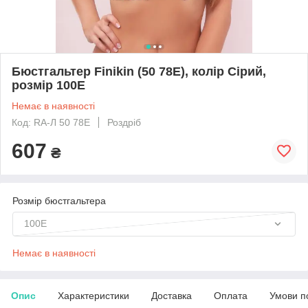
Бюстгальтер Finikin (50 78E), колір Сірий,
розмір 100E
Немає в наявності
Код: RA-Л 50 78E
Роздріб
607
₴
Розмір бюстгальтера
100E
Немає в наявності
Опис
Характеристики
Доставка
Оплата
Умови п