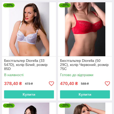
–20%
–20%
Бюстгальтер Diorella (33
Бюстгальтер Diorella (50
547D), колір Білий, розмір
29C), колір Червоний, розмір
85D
75C
В наявності
Готово до відправки
378,40
470,40
₴
₴
473 ₴
588 ₴
Купити
Купити
–20%
–20%