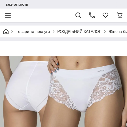
sez-on.com
Товари та послуги
РОЗДРІБНИЙ КАТАЛОГ
Жіноча бі