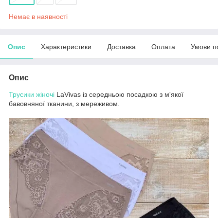
Немає в наявності
Опис
Характеристики
Доставка
Оплата
Умови п
Опис
Трусики жіночі
LaVivas із середньою посадкою з м'якої
бавовняної тканини, з мереживом.