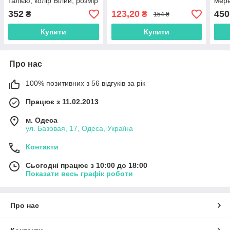
талією, колір Білий, розмір
мере
XXL
Чорн
352
123,20
450
₴
₴
154 ₴
Купити
Купити
Про нас
100% позитивних з 56 відгуків за рік
Працює з 11.02.2013
м. Одеса
ул. Базовая, 17, Одеса, Україна
Контакти
Сьогодні працює з 10:00 до 18:00
Показати весь графік роботи
Про нас