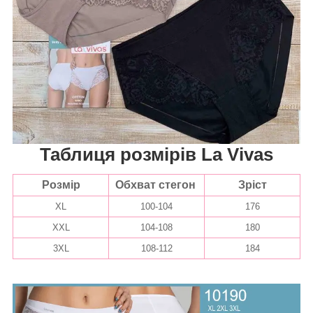
Таблиця розмірів La Vivas
Розмір
Обхват стегон
Зріст
XL
100-104
176
XXL
104-108
180
3XL
108-112
184