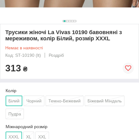
Трусики жіночі La Vivas 10190 бавовняні з
мереживом, колір Білий, розмір XXXL
Немає в наявності
Код: ST-10190 (lt)
Роздріб
313
₴
Колір
Білий
Чорний
Темно-Бежевий
Біжевий Міндаль
Пудра
Міжнародний розмір
XXXL
XL
XXL