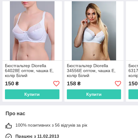
Бюстгальтер Diorella
Бюстгальтер Diorella
Бюст
64028E оптом, чашка E,
34556E оптом, чашка E,
6317
колір Білий
колір Білий
колі
150
158
150
₴
₴
Купити
Купити
Про нас
100% позитивних з 56 відгуків за рік
Працює з 11.02.2013