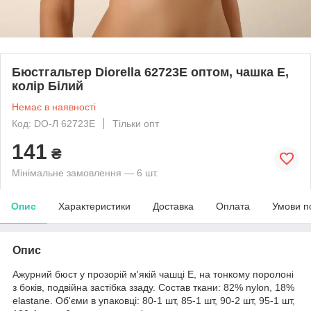
Бюстгальтер Diorella 62723E оптом, чашка E,
колір Білий
Немає в наявності
Код: DO-Л 62723E
Тільки опт
141
₴
Мінімальне замовлення — 6 шт.
Опис
Характеристики
Доставка
Оплата
Умови п
Опис
Ажурний бюст у прозорій м'якій чашці Е, на тонкому поролоні
з боків, подвійна застібка ззаду. Состав ткани: 82% nylon, 18%
elastane. Об'єми в упаковці: 80-1 шт, 85-1 шт, 90-2 шт, 95-1 шт,