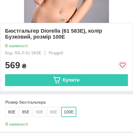
Бюстгальтер Diorella (61 583E), колір
Бузковий, розмір 100E
В наявності
Код: RA-Л 61 583E
Роздріб
569
₴
Купити
Розмір бюстгальтера
80E
85E
90E
95E
100E
В наявності