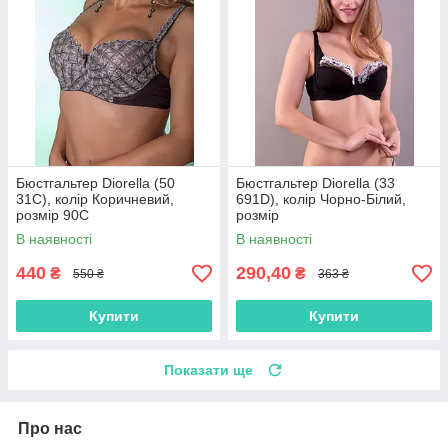
Бюстгальтер Diorella (50
Бюстгальтер Diorella (33
31C), колір Коричневий,
691D), колір Чорно-Білий,
розмір 90C
розмір
В наявності
В наявності
440
290,40
₴
₴
550 ₴
363 ₴
Купити
Купити
Показати ще
Про нас