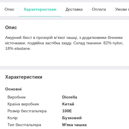
Опис
Характеристики
Доставка
Оплата
Умови 
Опис
Ажурний бюст в прозорій м'якої чашці, з додатковими бічними
кісточками, подвійна застібка ззаду. Склад тканини: 82% nylon,
18% elastane.
Характеристики
Основні
Виробник
Diorella
Країна виробник
Китай
Розмір бюстгальтера
100E
Колір
Бузковий
Тип бюстгальтера
М'яка чашка