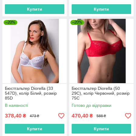
Купити
Купити
–20%
–20%
Бюстгальтер Diorella (33
Бюстгальтер Diorella (50
547D), колір Білий, розмір
29C), колір Червоний, розмір
85D
75C
В наявності
Готово до відправки
378,40
470,40
₴
₴
473 ₴
588 ₴
Купити
Купити