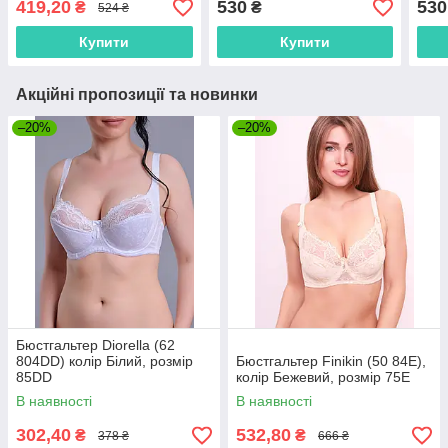
419,20
530
530
₴
₴
524 ₴
Купити
Купити
Акційні пропозиції та новинки
–20%
–20%
Бюстгальтер Diorella (62
804DD) колір Білий, розмір
Бюстгальтер Finikin (50 84E),
85DD
колір Бежевий, розмір 75E
В наявності
В наявності
302,40
532,80
₴
₴
378 ₴
666 ₴