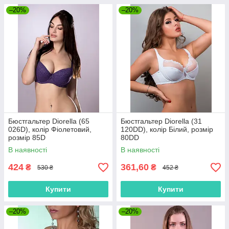
–20%
–20%
Бюстгальтер Diorella (65
Бюстгальтер Diorella (31
026D), колір Фіолетовий,
120DD), колір Білий, розмір
розмір 85D
80DD
В наявності
В наявності
424
361,60
₴
₴
530 ₴
452 ₴
Купити
Купити
–20%
–20%