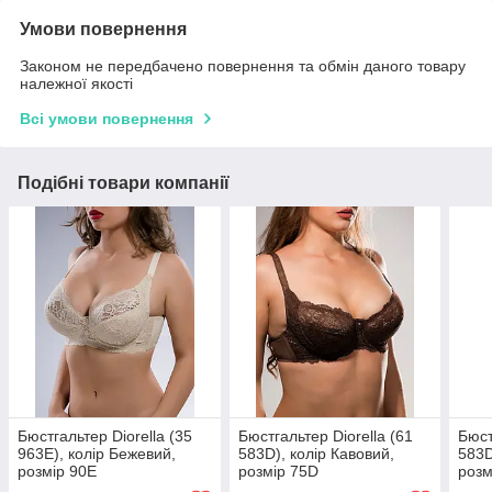
Умови повернення
Законом не передбачено повернення та обмін даного товару
належної якості
Всі умови повернення
Подібні товари компанії
Бюстгальтер Diorella (35
Бюстгальтер Diorella (61
Бюст
963E), колір Бежевий,
583D), колір Кавовий,
583D
розмір 90E
розмір 75D
розм