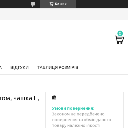
Кошик
А
ВІДГУКИ
ТАБЛИЦЯ РОЗМІРІВ
том, чашка E,
Законом не передбачено
повернення та обмін даного
товару належної якості