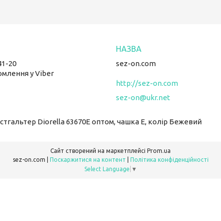
41-20
sez-on.com
омлення у Viber
http://sez-on.com
sez-on@ukr.net
Бюстгальтер Diorella 63670E оптом, чашка E, колір Бежевий
Сайт створений на маркетплейсі
Prom.ua
sez-on.com |
Поскаржитися на контент
|
Політика конфіденційності
Select Language
▼