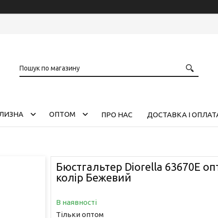
ІЛИЗНА
ОПТОМ
ПРО НАС
ДОСТАВКА І ОПЛАТ
Бюстгальтер Diorella 63670E оп
колір Бежевий
В наявності
Тільки оптом