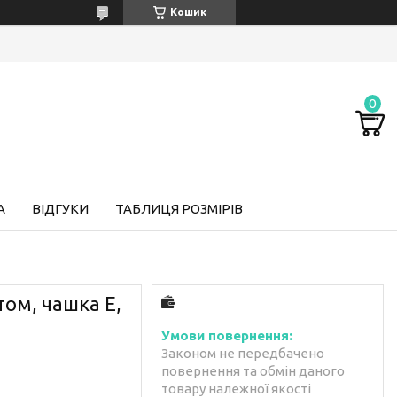
Кошик
А
ВІДГУКИ
ТАБЛИЦЯ РОЗМІРІВ
том, чашка E,
Законом не передбачено
повернення та обмін даного
товару належної якості