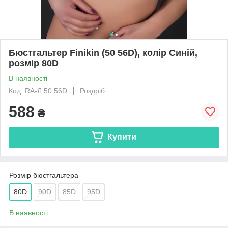
Бюстгальтер Finikin (50 56D), колір Синій,
розмір 80D
В наявності
Код: RA-Л 50 56D
Роздріб
588
₴
Купити
Розмір бюстгальтера
80D
90D
85D
95D
В наявності