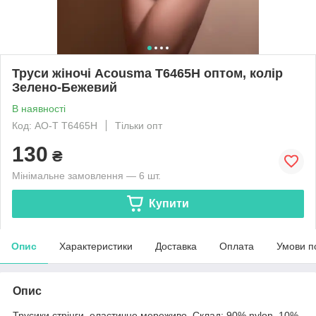
Труси жіночі Acousma T6465H оптом, колір
Зелено-Бежевий
В наявності
Код: AO-Т T6465H
Тільки опт
130
₴
Мінімальне замовлення — 6 шт.
Купити
Опис
Характеристики
Доставка
Оплата
Умови п
Опис
Трусики стрінги, еластичне мереживо. Склад: 90% nylon. 10%