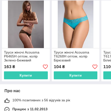
Труси жіночі Acousma
Труси жіночі Acousma
Трус
P6465H оптом, колір
T6268H оптом, колір
T617
Зелено-Бежевий
Бірюзовий
Біли
163
104
110
₴
₴
Купити
Купити
Про нас
100% позитивних з 56 відгуків за рік
Працює з 11.02.2013