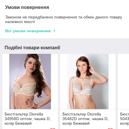
Умови повернення
Законом не передбачено повернення та обмін даного товару
належної якості
Всі умови повернення
Подібні товари компанії
Бюстгальтер Diorella
Бюстгальтер Diorella
Бюст
34958D оптом, чашка D,
35482D оптом, чашка D,
5043
колір Бежевий
колір Бежевий
колі