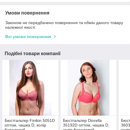
Умови повернення
Законом не передбачено повернення та обмін даного товару
належної якості
Всі умови повернення
Подібні товари компанії
Бюстгальтер Finikin 5051D
Бюстгальтер Diorella
Бюст
оптом, чашка D, колір
35192D оптом, чашка D,
3603
Кораловий
колір Кораловий
колі