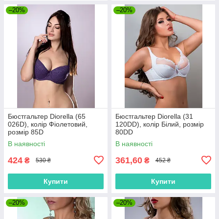
–20%
–20%
Бюстгальтер Diorella (65
Бюстгальтер Diorella (31
026D), колір Фіолетовий,
120DD), колір Білий, розмір
розмір 85D
80DD
В наявності
В наявності
424
361,60
₴
₴
530 ₴
452 ₴
Купити
Купити
–20%
–20%