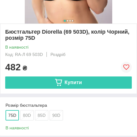
Бюстгальтер Diorella (69 503D), колір Чорний,
розмір 75D
В наявності
Код: RA-Л 69 503D
Роздріб
482
₴
Купити
Розмір бюстгальтера
75D
80D
85D
90D
В наявності