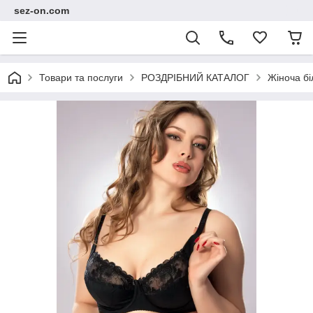
sez-on.com
Товари та послуги
РОЗДРІБНИЙ КАТАЛОГ
Жіноча бі