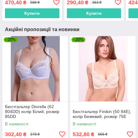
470,40
290,40
424
₴
₴
588 ₴
363 ₴
Купити
Купити
Акційні пропозиції та новинки
–20%
–20%
Бюстгальтер Diorella (62
804DD) колір Білий, розмір
Бюстгальтер Finikin (50 84E),
85DD
колір Бежевий, розмір 75E
В наявності
В наявності
302,40
532,80
₴
₴
378 ₴
666 ₴