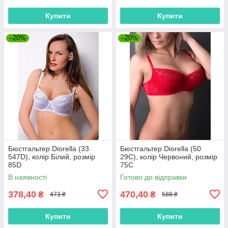
Купити
Купити
–20%
–20%
Бюстгальтер Diorella (33
Бюстгальтер Diorella (50
547D), колір Білий, розмір
29C), колір Червоний, розмір
85D
75C
В наявності
Готово до відправки
378,40
470,40
₴
₴
473 ₴
588 ₴
Купити
Купити