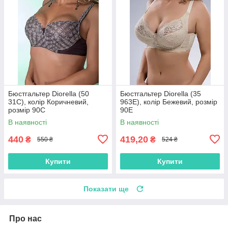
Бюстгальтер Diorella (50
Бюстгальтер Diorella (35
31C), колір Коричневий,
963E), колір Бежевий, розмір
розмір 90C
90E
В наявності
В наявності
440
419,20
₴
₴
550 ₴
524 ₴
Купити
Купити
Показати ще
Про нас