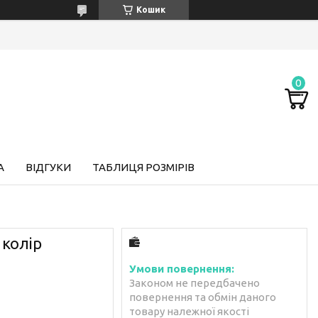
Кошик
А
ВІДГУКИ
ТАБЛИЦЯ РОЗМІРІВ
 колір
Законом не передбачено
повернення та обмін даного
товару належної якості