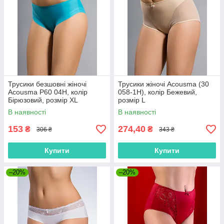
Трусики безшовні жіночі
Трусики жіночі Acousma (30
Acousma P60 04H, колір
058-1H), колір Бежевий,
Бірюзовий, розмір XL
розмір L
В наявності
В наявності
153
274,40
₴
₴
306 ₴
343 ₴
Купити
Купити
–20%
–20%