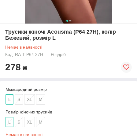
Трусики жіночі Acousma (P64 27H), колір
Бежевий, розмір L
Немає в наявності
Код: RA-Т P64 27H
Роздріб
278
₴
Міжнародний розмір
L
S
XL
M
Розмір жіночих трусиків
L
S
XL
M
Немає в наявності