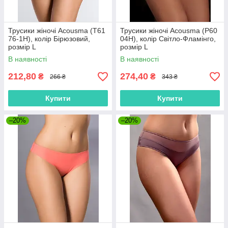
Трусики жіночі Acousma (T61
Трусики жіночі Acousma (P60
76-1H), колір Бірюзовий,
04H), колір Світло-Фламінго,
розмір L
розмір L
В наявності
В наявності
212,80
274,40
₴
₴
266 ₴
343 ₴
Купити
Купити
–20%
–20%