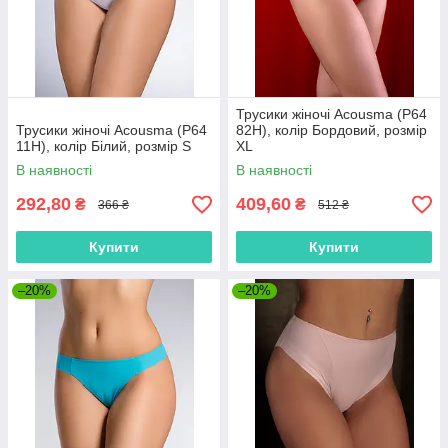
Трусики жіночі Acousma (P64
Трусики жіночі Acousma (P64
82H), колір Бордовий, розмір
11H), колір Білий, розмір S
XL
В наявності
В наявності
292,80
409,60
₴
₴
366 ₴
512 ₴
Купити
Купити
–20%
–20%