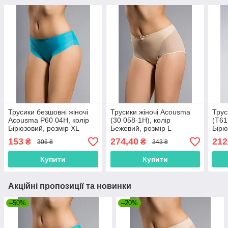
Трусики безшовні жіночі
Трусики жіночі Acousma
Трус
Acousma P60 04H, колір
(30 058-1H), колір
(T61
Бірюзовий, розмір XL
Бежевий, розмір L
Бірю
153
274,40
212
₴
₴
306 ₴
343 ₴
Купити
Купити
Акційні пропозиції та новинки
–50%
–20%