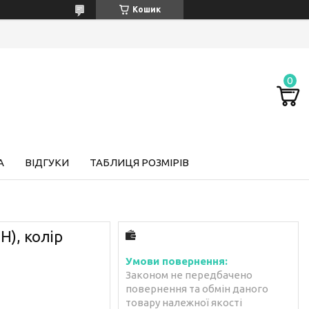
Кошик
А
ВІДГУКИ
ТАБЛИЦЯ РОЗМІРІВ
H), колір
Законом не передбачено
повернення та обмін даного
товару належної якості