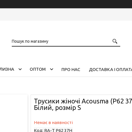
ІЛИЗНА
ОПТОМ
ПРО НАС
ДОСТАВКА І ОПЛАТ
Трусики жіночі Acousma (P62 37
Білий, розмір S
Немає в наявності
Код:
RA-Т P62 37H