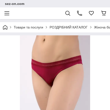
sez-on.com
Товари та послуги
РОЗДРІБНИЙ КАТАЛОГ
Жіноча бі