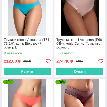
Трусики жіночі Acousma (T61
Трусики жіночі Acousma (P60
76-1H), колір Бірюзовий,
04H), колір Світло-Фламінго,
розмір L
розмір L
В наявності
В наявності
212,80
274,40
₴
₴
266 ₴
343 ₴
Купити
Купити
–20%
–20%