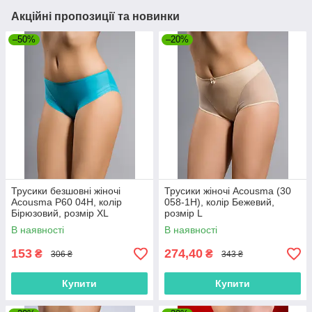
Акційні пропозиції та новинки
–50%
–20%
Трусики безшовні жіночі
Трусики жіночі Acousma (30
Acousma P60 04H, колір
058-1H), колір Бежевий,
Бірюзовий, розмір XL
розмір L
В наявності
В наявності
153
274,40
₴
₴
306 ₴
343 ₴
Купити
Купити