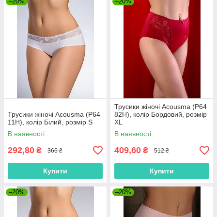
–20%
–20%
Трусики жіночі Acousma (P64
Трусики жіночі Acousma (P64
82H), колір Бордовий, розмір
11H), колір Білий, розмір S
XL
В наявності
В наявності
292,80
409,60
₴
₴
366 ₴
512 ₴
Купити
Купити
–20%
–20%