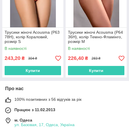
Трусики жіночі Acousma (P63
Трусики жіночі Acousma (P64
78H), колір Кораловий,
36H), колір Темно-Фламінго,
розмір S
розмір M
В наявності
В наявності
243,20
226,40
₴
₴
304 ₴
283 ₴
Купити
Купити
Про нас
100% позитивних з 56 відгуків за рік
Працює з 11.02.2013
м. Одеса
ул. Базовая, 17, Одеса, Україна