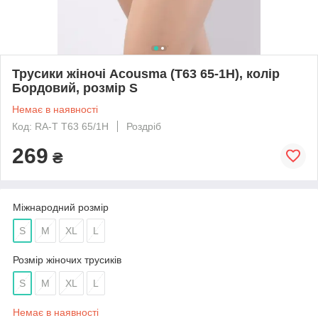
Трусики жіночі Acousma (T63 65-1H), колір
Бордовий, розмір S
Немає в наявності
Код: RA-Т T63 65/1H
Роздріб
269
₴
Міжнародний розмір
S
M
XL
L
Розмір жіночих трусиків
S
M
XL
L
Немає в наявності