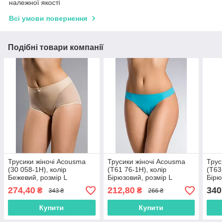
належної якості
Всі умови повернення
Подібні товари компанії
Трусики жіночі Acousma
Трусики жіночі Acousma
Трус
(30 058-1H), колір
(T61 76-1H), колір
(T63
Бежевий, розмір L
Бірюзовий, розмір L
Бірю
274,40
212,80
340
₴
₴
343 ₴
266 ₴
Купити
Купити