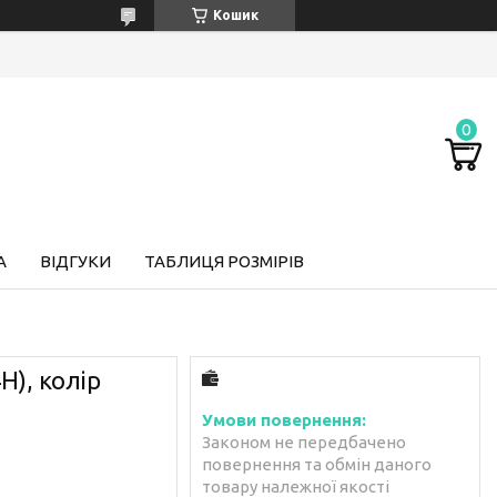
Кошик
А
ВІДГУКИ
ТАБЛИЦЯ РОЗМІРІВ
H), колір
Законом не передбачено
повернення та обмін даного
товару належної якості