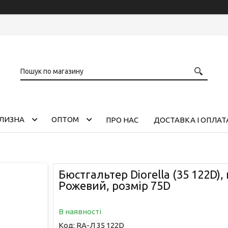
ІЛИЗНА
ОПТОМ
ПРО НАС
ДОСТАВКА І ОПЛАТ
Бюстгальтер Diorella (35 122D), 
Рожевий, розмір 75D
В наявності
Код:
RA-Л 35 122D