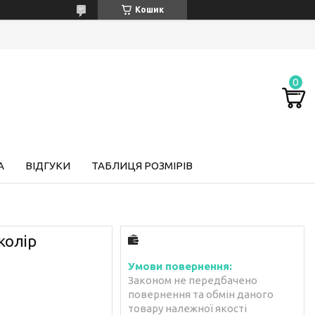
Кошик
А
ВІДГУКИ
ТАБЛИЦЯ РОЗМІРІВ
колір
Законом не передбачено
повернення та обмін даного
товару належної якості