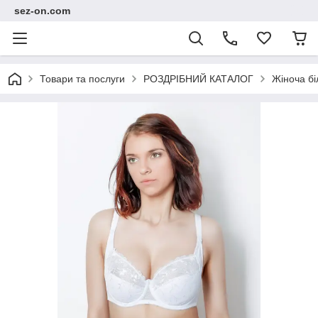
sez-on.com
Товари та послуги
РОЗДРІБНИЙ КАТАЛОГ
Жіноча бі