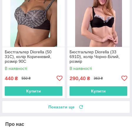
Бюстгальтер Diorella (50
Бюстгальтер Diorella (33
31C), колір Коричневий,
691D), колір Чорно-Білий,
розмір 90C
розмір
В наявності
В наявності
440
290,40
₴
₴
550 ₴
363 ₴
Купити
Купити
Показати ще
Про нас