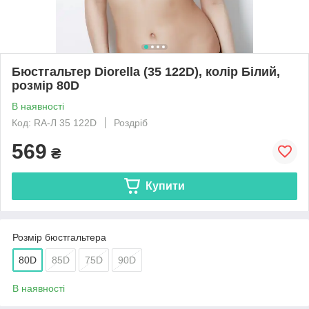
Бюстгальтер Diorella (35 122D), колір Білий,
розмір 80D
В наявності
Код: RA-Л 35 122D
Роздріб
569
₴
Купити
Розмір бюстгальтера
80D
85D
75D
90D
В наявності