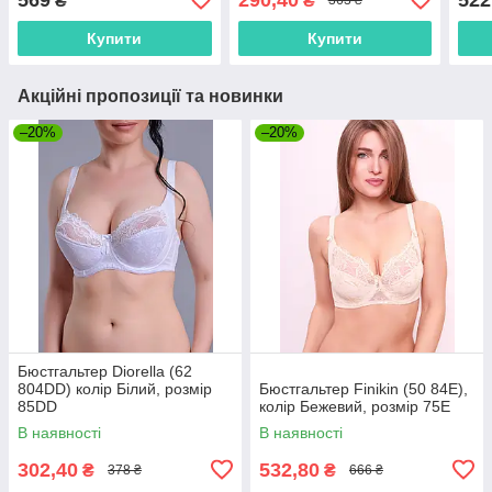
₴
₴
363 ₴
розм
Купити
Купити
Акційні пропозиції та новинки
–20%
–20%
Бюстгальтер Diorella (62
804DD) колір Білий, розмір
Бюстгальтер Finikin (50 84E),
85DD
колір Бежевий, розмір 75E
В наявності
В наявності
302,40
532,80
₴
₴
378 ₴
666 ₴