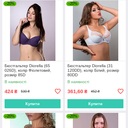
–20%
–20%
Бюстгальтер Diorella (65
Бюстгальтер Diorella (31
026D), колір Фіолетовий,
120DD), колір Білий, розмір
розмір 85D
80DD
В наявності
В наявності
424
361,60
₴
₴
530 ₴
452 ₴
Купити
Купити
–20%
–20%