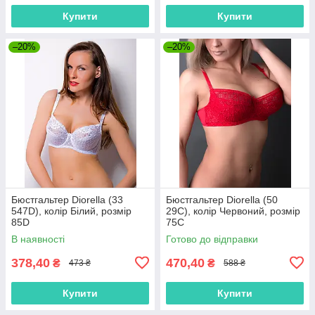
Купити
Купити
–20%
–20%
Бюстгальтер Diorella (33
Бюстгальтер Diorella (50
547D), колір Білий, розмір
29C), колір Червоний, розмір
85D
75C
В наявності
Готово до відправки
378,40
470,40
₴
₴
473 ₴
588 ₴
Купити
Купити