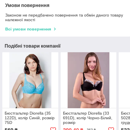
Умови повернення
Законом не передбачено повернення та обмін даного товару
належної якості
Всі умови повернення
Подібні товари компанії
Бюстгальтер Diorella (35
Бюстгальтер Diorella (33
Бюст
122D), колір Синій, розмір
691D), колір Чорно-Білий,
502
75D
розмір
груд
підк
569
290,40
522