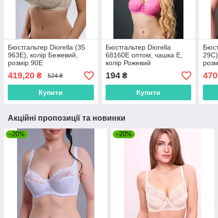
Бюстгальтер Diorella (35
Бюстгальтер Diorella
Бюст
963E), колір Бежевий,
68160E оптом, чашка E,
29C)
розмір 90E
колір Рожевий
розм
419,20
194
470
₴
₴
524 ₴
Купити
Купити
Акційні пропозиції та новинки
–20%
–20%