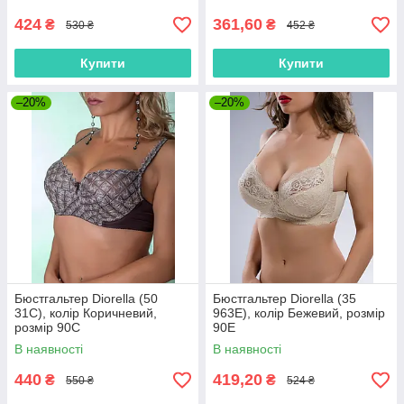
424
361,60
₴
₴
530 ₴
452 ₴
Купити
Купити
–20%
–20%
Бюстгальтер Diorella (50
Бюстгальтер Diorella (35
31C), колір Коричневий,
963E), колір Бежевий, розмір
розмір 90C
90E
В наявності
В наявності
440
419,20
₴
₴
550 ₴
524 ₴