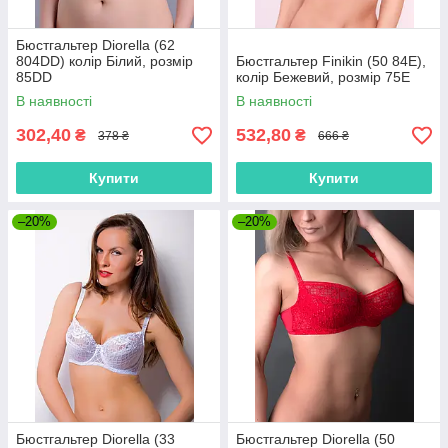
Бюстгальтер Diorella (62
804DD) колір Білий, розмір
Бюстгальтер Finikin (50 84E),
85DD
колір Бежевий, розмір 75E
В наявності
В наявності
302,40
532,80
₴
₴
378 ₴
666 ₴
Купити
Купити
–20%
–20%
Бюстгальтер Diorella (33
Бюстгальтер Diorella (50