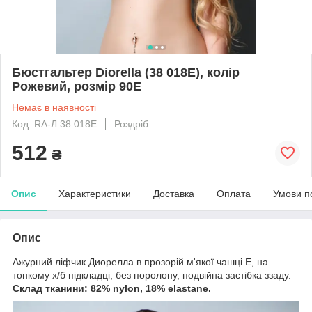
Бюстгальтер Diorella (38 018E), колір
Рожевий, розмір 90E
Немає в наявності
Код: RA-Л 38 018E
Роздріб
512
₴
Опис
Характеристики
Доставка
Оплата
Умови п
Опис
Ажурний ліфчик Диорелла в прозорій м'якої чашці Е, на
тонкому х/б підкладці, без поролону, подвійна застібка ззаду.
Склад тканини: 82% nylon, 18% elastane.