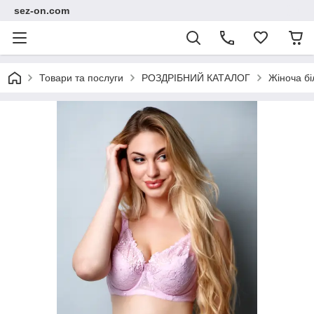
sez-on.com
Товари та послуги
РОЗДРІБНИЙ КАТАЛОГ
Жіноча бі