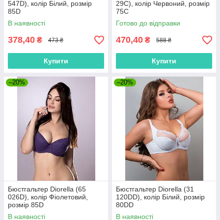
547D), колір Білий, розмір
29C), колір Червоний, розмір
85D
75C
В наявності
Готово до відправки
378,40
470,40
₴
₴
473 ₴
588 ₴
Купити
Купити
–20%
–20%
Бюстгальтер Diorella (65
Бюстгальтер Diorella (31
026D), колір Фіолетовий,
120DD), колір Білий, розмір
розмір 85D
80DD
В наявності
В наявності