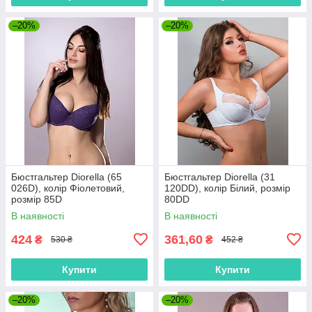
–20%
–20%
Бюстгальтер Diorella (65
Бюстгальтер Diorella (31
026D), колір Фіолетовий,
120DD), колір Білий, розмір
розмір 85D
80DD
В наявності
В наявності
424
361,60
₴
₴
530 ₴
452 ₴
Купити
Купити
–20%
–20%