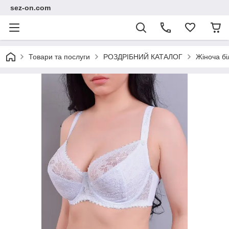
sez-on.com
Товари та послуги
РОЗДРІБНИЙ КАТАЛОГ
Жіноча бі