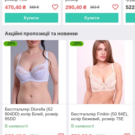
підк
470,40
290,40
522
₴
₴
588 ₴
363 ₴
розм
Купити
Купити
Акційні пропозиції та новинки
–20%
–20%
Бюстгальтер Diorella (62
804DD) колір Білий, розмір
Бюстгальтер Finikin (50 84E),
85DD
колір Бежевий, розмір 75E
В наявності
В наявності