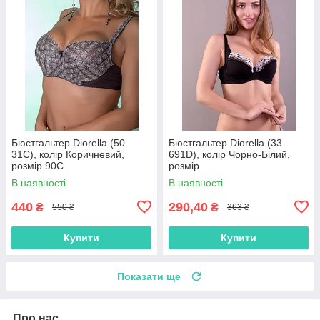
Бюстгальтер Diorella (50
Бюстгальтер Diorella (33
31C), колір Коричневий,
691D), колір Чорно-Білий,
розмір 90C
розмір
В наявності
В наявності
440
290,40
₴
₴
550 ₴
363 ₴
Купити
Купити
Показати ще
Про нас