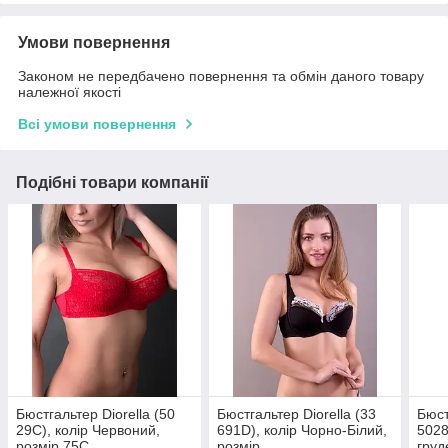
Умови повернення
Законом не передбачено повернення та обмін даного товару
належної якості
Всі умови повернення
Подібні товари компанії
Бюстгальтер Diorella (50
Бюстгальтер Diorella (33
Бюст
29C), колір Червоний,
691D), колір Чорно-Білий,
502
розмір 75C
розмір
груд