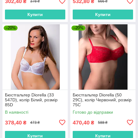
302,40
532,80
₴
₴
378 ₴
666 ₴
Купити
Купити
–20%
–20%
Бюстгальтер Diorella (33
Бюстгальтер Diorella (50
547D), колір Білий, розмір
29C), колір Червоний, розмір
85D
75C
В наявності
Готово до відправки
378,40
470,40
₴
₴
473 ₴
588 ₴
Купити
Купити