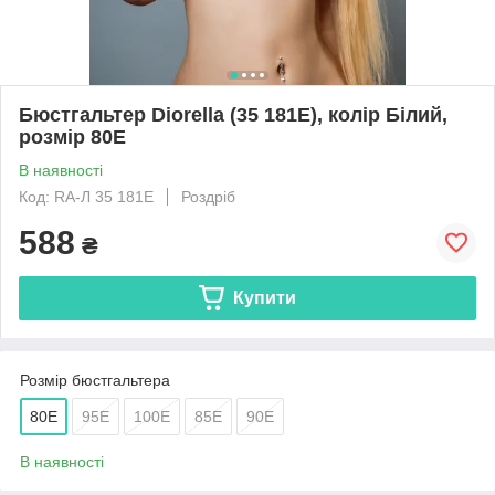
Бюстгальтер Diorella (35 181E), колір Білий,
розмір 80E
В наявності
Код: RA-Л 35 181E
Роздріб
588
₴
Купити
Розмір бюстгальтера
80E
95E
100E
85E
90E
В наявності