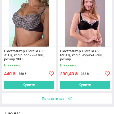
Бюстгальтер Diorella (50
Бюстгальтер Diorella (33
31C), колір Коричневий,
691D), колір Чорно-Білий,
розмір 90C
розмір
В наявності
В наявності
440
290,40
₴
₴
550 ₴
363 ₴
Купити
Купити
Показати ще
Про нас