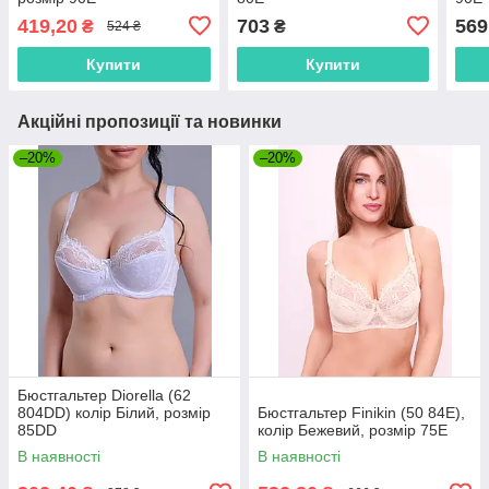
419,20
703
569
₴
₴
524 ₴
Купити
Купити
Акційні пропозиції та новинки
–20%
–20%
Бюстгальтер Diorella (62
804DD) колір Білий, розмір
Бюстгальтер Finikin (50 84E),
85DD
колір Бежевий, розмір 75E
В наявності
В наявності