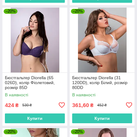
–20%
–20%
Бюстгальтер Diorella (65
Бюстгальтер Diorella (31
026D), колір Фіолетовий,
120DD), колір Білий, розмір
розмір 85D
80DD
В наявності
В наявності
424
361,60
₴
₴
530 ₴
452 ₴
Купити
Купити
–20%
–20%