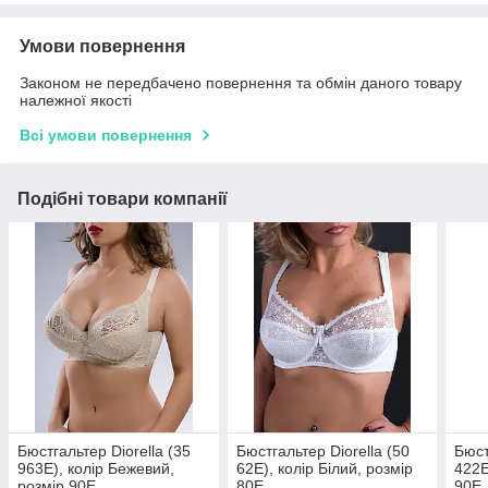
Умови повернення
Законом не передбачено повернення та обмін даного товару
належної якості
Всі умови повернення
Подібні товари компанії
Бюстгальтер Diorella (35
Бюстгальтер Diorella (50
Бюст
963E), колір Бежевий,
62E), колір Білий, розмір
422E
розмір 90E
80E
90E