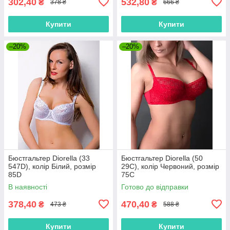
302,40
532,80
₴
₴
378 ₴
666 ₴
Купити
Купити
–20%
–20%
Бюстгальтер Diorella (33
Бюстгальтер Diorella (50
547D), колір Білий, розмір
29C), колір Червоний, розмір
85D
75C
В наявності
Готово до відправки
378,40
470,40
₴
₴
473 ₴
588 ₴
Купити
Купити