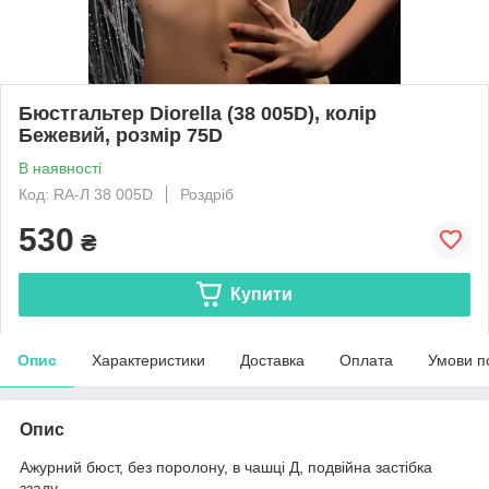
Бюстгальтер Diorella (38 005D), колір
Бежевий, розмір 75D
В наявності
Код: RA-Л 38 005D
Роздріб
530
₴
Купити
Опис
Характеристики
Доставка
Оплата
Умови п
Опис
Ажурний бюст,
без поролону,
в чашці Д, подвійна застібка
ззаду.