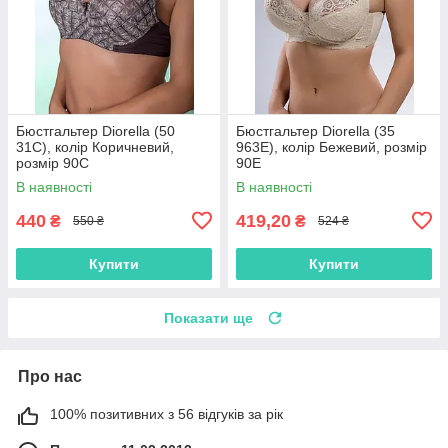
Бюстгальтер Diorella (50
Бюстгальтер Diorella (35
31C), колір Коричневий,
963E), колір Бежевий, розмір
розмір 90C
90E
В наявності
В наявності
440
419,20
₴
₴
550 ₴
524 ₴
Купити
Купити
Показати ще
Про нас
100% позитивних з 56 відгуків за рік