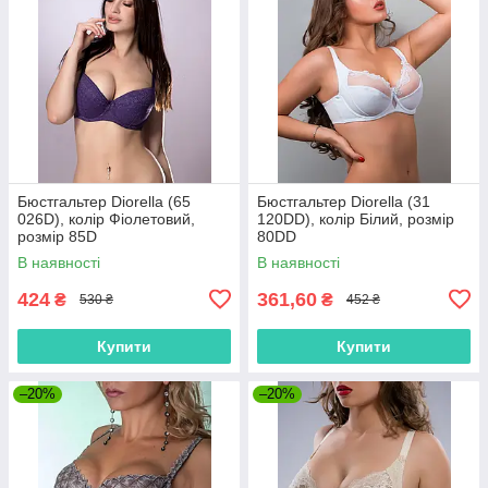
Бюстгальтер Diorella (65
Бюстгальтер Diorella (31
026D), колір Фіолетовий,
120DD), колір Білий, розмір
розмір 85D
80DD
В наявності
В наявності
424
361,60
₴
₴
530 ₴
452 ₴
Купити
Купити
–20%
–20%