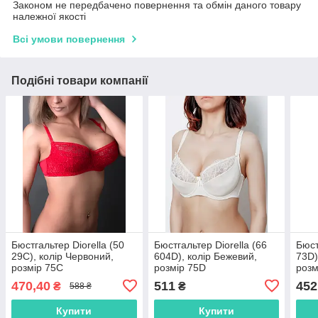
Законом не передбачено повернення та обмін даного товару
належної якості
Всі умови повернення
Подібні товари компанії
Бюстгальтер Diorella (50
Бюстгальтер Diorella (66
Бюст
29C), колір Червоний,
604D), колір Бежевий,
73D)
розмір 75C
розмір 75D
розм
470,40
511
452
₴
₴
588 ₴
Купити
Купити