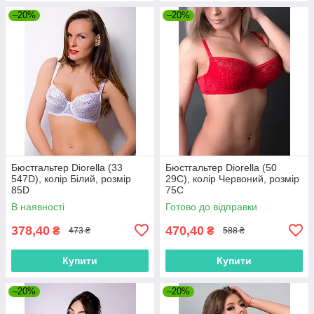
–20%
–20%
Бюстгальтер Diorella (33
Бюстгальтер Diorella (50
547D), колір Білий, розмір
29C), колір Червоний, розмір
85D
75C
В наявності
Готово до відправки
378,40
470,40
₴
₴
473 ₴
588 ₴
Купити
Купити
–20%
–20%