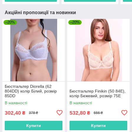
Акційні пропозиції та новинки
–20%
–20%
Бюстгальтер Diorella (62
804DD) колір Білий, розмір
Бюстгальтер Finikin (50 84E),
85DD
колір Бежевий, розмір 75E
В наявності
В наявності
302,40
532,80
₴
₴
378 ₴
666 ₴
Купити
Купити