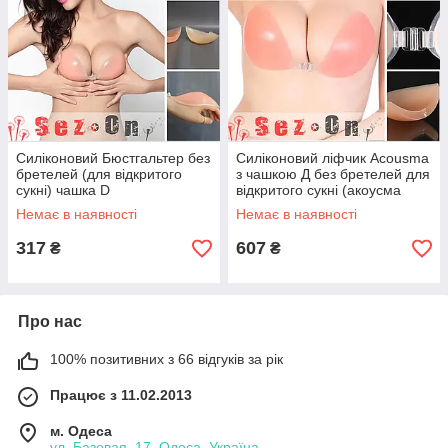
Силіконовий Бюстгальтер без
Силіконовий ліфчик Acousma
бретелей (для відкритого
з чашкою Д без бретелей для
сукні) чашка D
відкритого сукні (акоусма
unbra un bra випускний)
Немає в наявності
Немає в наявності
317
607
₴
₴
Про нас
100% позитивних з 66 відгуків за рік
Працює з 11.02.2013
м. Одеса
ул. Базовая, 17, Одеса, Україна