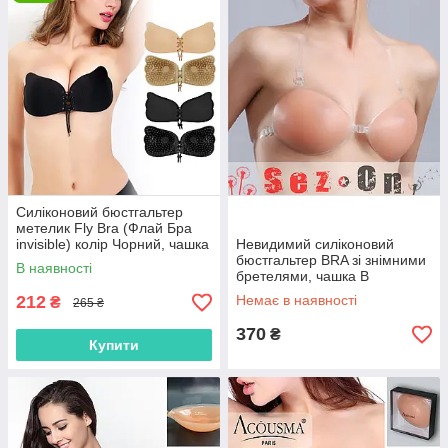
Силіконовий бюстгальтер
метелик Fly Bra (Флай Бра
invisible) колір Чорний, чашка
Невидимий силіконовий
A
бюстгальтер BRA зі знімними
В наявності
бретелями, чашка В
212
Немає в наявності
₴
265 ₴
370
₴
Купити