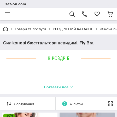
sez-on.com
Товари та послуги
РОЗДРІБНИЙ КАТАЛОГ
Жіноча бі
Силіконові бюстгальтери невидимі, Fly Bra
Показати все
Сортування
0
Фільтри
–20%