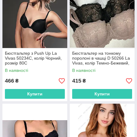
Бюстгальтер з Push Up La
Бюстгальтер на тонкому
Vivas 50234C, колір Чорний,
поролоні в чашці D 50266 La
розмір 80C
Vivas, колір Темно-Бежевий,
розмір 80D
В наявності
В наявності
466
415
₴
₴
Купити
Купити