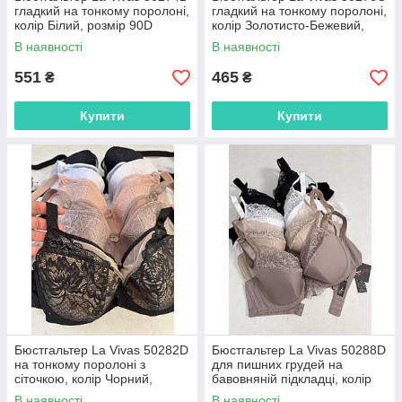
гладкий на тонкому поролоні,
гладкий на тонкому поролоні,
колір Білий, розмір 90D
колір Золотисто-Бежевий,
розмір 75C
В наявності
В наявності
551
465
₴
₴
Купити
Купити
Бюстгальтер La Vivas 50282D
Бюстгальтер La Vivas 50288D
на тонкому поролоні з
для пишних грудей на
сіточкою, колір Чорний,
бавовняній підкладці, колір
розмір 85D
Білий, розмір 90D
В наявності
В наявності