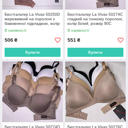
Бюстгальтер La Vivas 50250D
Бюстгальтер La Vivas 50274C
мереживний на поролоні з
гладкий на тонкому поролоні,
бавовняної підкладкою, колір
колір Білий, розмір 90C
Білий, розмір 80D
В наявності
В наявності
506
551
₴
₴
Купити
Купити
Бюстгальтер La Vivas 50274D
Бюстгальтер La Vivas 50276C