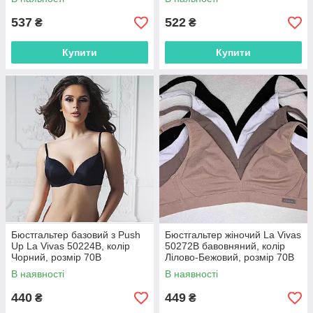
537
522
₴
₴
Купити
Купити
Бюстгальтер базовий з Push
Бюстгальтер жіночий La Vivas
Up La Vivas 50224B, колір
50272B бавовняний, колір
Чорний, розмір 70B
Лілово-Бежовий, розмір 70B
В наявності
В наявності
440
449
₴
₴