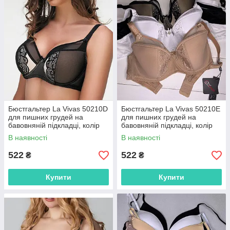
Бюстгальтер La Vivas 50210D
Бюстгальтер La Vivas 50210E
для пишних грудей на
для пишних грудей на
бавовняній підкладці, колір
бавовняній підкладці, колір
Білий, розмір 85D
Пудровий, розмір 90E
В наявності
В наявності
522
522
₴
₴
Купити
Купити