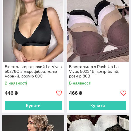
Бюстгальтер жіночий La Vivas
Бюстгальтер з Push Up La
50278С з мікрофібри, колір
Vivas 50234B, колір Білий,
Чорний, розмір 80C
розмір 80B
В наявності
В наявності
446
466
₴
₴
Купити
Купити