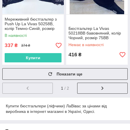
Мереживний бюстгальтер з
Push Up La Vivas 50258B,
колір Темно-Синій, розмір
Бюстгальтер La Vivas
80B
50218ВВ бавовняний, колір
В наявності
Чорний, розмір 75BB
337
Немає в наявності
₴
374 ₴
416
₴
Купити
Показати ще
1
/ 2
Купити бюстгальтери (ліфчики) ЛаВівас за цінами від
виробника в інтернет магазині в Україні, Одесі.