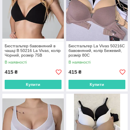
Бюстгальтер бавовняний в
Бюстгальтер La Vivas 50216C
чашці B 50216 La Vivas, колір
бавовняний, колір Бежевий,
Чорний, розмір 75B
розмір 80C
В наявності
В наявності
415
415
₴
₴
Купити
Купити