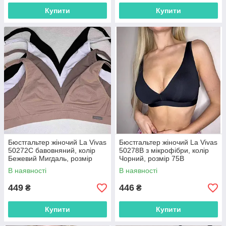
Купити
Купити
Бюстгальтер жіночий La Vivas
Бюстгальтер жіночий La Vivas
50272С бавовняний, колір
50278B з мікрофібри, колір
Бежевий Мигдаль, розмір
Чорний, розмір 75B
80C
В наявності
В наявності
449
446
₴
₴
Купити
Купити