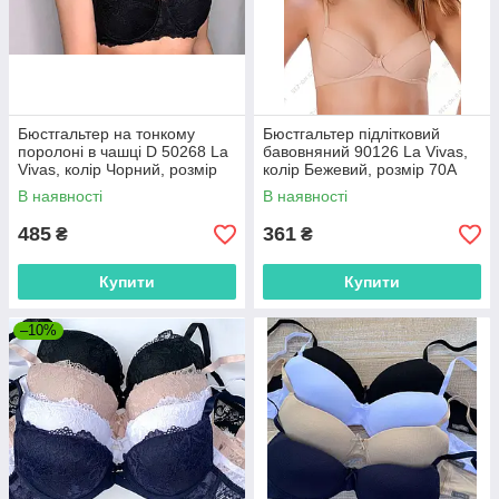
Бюстгальтер на тонкому
Бюстгальтер підлітковий
поролоні в чашці D 50268 La
бавовняний 90126 La Vivas,
Vivas, колір Чорний, розмір
колір Бежевий, розмір 70A
85D
В наявності
В наявності
485
361
₴
₴
Купити
Купити
–10%