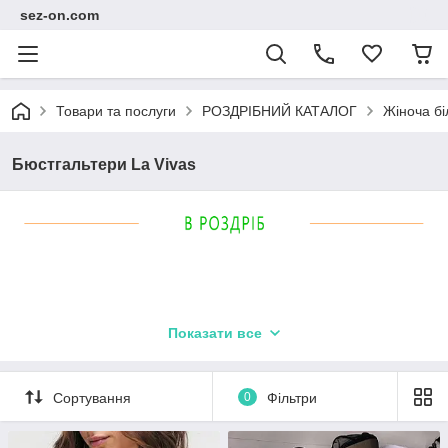
sez-on.com
Товари та послуги
РОЗДРІБНИЙ КАТАЛОГ
Жіноча бі
Бюстгальтери La Vivas
Показати все
Сортування
0
Фільтри