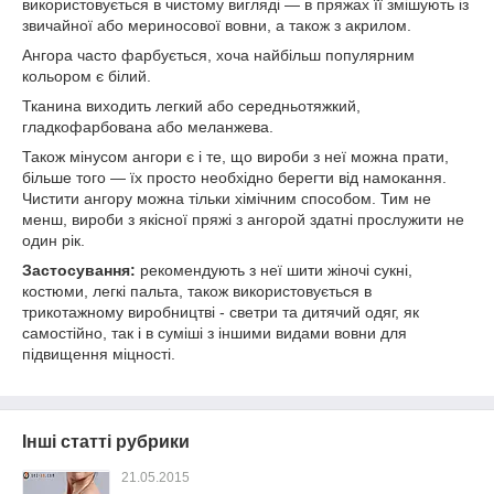
використовується в чистому вигляді — в пряжах її змішують із
звичайної або мериносової вовни, а також з акрилом.
Ангора часто фарбується, хоча найбільш популярним
кольором є білий.
Тканина виходить легкий або середньотяжкий,
гладкофарбована або меланжева.
Також мінусом ангори є і те, що вироби з неї можна прати,
більше того — їх просто необхідно берегти від намокання.
Чистити ангору можна тільки хімічним способом. Тим не
менш, вироби з якісної пряжі з ангорой здатні прослужити не
один рік.
Застосування:
рекомендують з неї шити жіночі сукні,
костюми, легкі пальта, також використовується в
трикотажному виробництві - светри та дитячий одяг, як
самостійно, так і в суміші з іншими видами вовни для
підвищення міцності.
Інші статті рубрики
21.05.2015