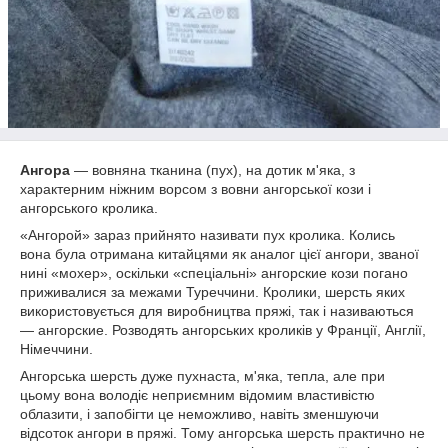
Ангора
— вовняна тканина (пух), на дотик м'яка, з
характерним ніжним ворсом з вовни ангорської кози і
ангорського кролика.
«Ангорой» зараз прийнято називати пух кролика. Колись
вона була отримана китайцями як аналог цієї ангори, званої
нині «мохер», оскільки «спеціальні» ангорские кози погано
приживалися за межами Туреччини. Кролики, шерсть яких
використовується для виробництва пряжі, так і називаються
— ангорские. Розводять ангорських кроликів у Франції, Англії,
Німеччини.
Ангорська шерсть дуже пухнаста, м'яка, тепла, але при
цьому вона володіє неприємним відомим властивістю
облазити, і запобігти це неможливо, навіть зменшуючи
відсоток ангори в пряжі. Тому ангорська шерсть практично не