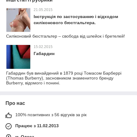
21.05.2015
Інструкція по застосуванню і відходом
силіконового бюстгальтера.
Силіконовий бюстгальтер – свобода від шлейок і бретелей!
15.02.2015
Габардин
Габардин був винайдений в 1879 році Томасом Барберрі
(Thomas Burberry), засновником знаменитого бренду
Burberry, відомого і понині.
Про нас
100% позитивних з 56 відгуків за рік
Працює з 11.02.2013
м. Одеса