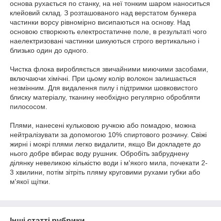
основа рухається по станку, на неї тонким шаром наноситься
клейовий склад. З розташованого над верстатом бункера
частинки ворсу рівномірно висипаються на основу. Над
основою створюють електростатичне поле, в результаті чого
наелектризовані частинки шикуються строго вертикально і
близько один до одного.
Чистка флока виробляється звичайними миючими засобами,
включаючи хімічні. При цьому колір волокон залишається
незмінним. Для видалення пилу і підтримки шовковистого
блиску матеріалу, тканину необхідно регулярно обробляти
пилососом.
Плями, нанесені кульковою ручкою або помадою, можна
нейтралізувати за допомогою 10% спиртового розчину. Свіжі
жирні і мокрі плями легко видалити, якщо Ви докладете до
нього добре вбирає воду рушник. Обробіть забруднену
ділянку невеликою кількістю води і м'якого мила, почекати 2-
3 хвилини, потім зітріть пляму круговими рухами губки або
м'якої щітки.
Інші статті рубрики