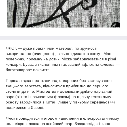
ФЛОК — дуже практичний матеріал, по зручності
використання (очищення) , вільно «дихає» в спеку . Має
поверхню, приємну на дотик. Може забарвлюватися в різні
кольори. Буває з тисненням і так званий «флок на флоке» —
багатошарове покриття.
Перша згадка про тканинах, створених без застосування
ткацького верстата, відноситься приблизно до першого
століття до н. е. Мистецтво наклеювати дрібно нарізаний
ворс (він-то і називається флоком) на щільну текстильну
основу зародилося в Китаї і лише у пізньому середньовіччі
поширився в Європі.
Флок проводиться методом напилення в електростатичному
полі мікроволокна на клейовий шар. Заздалегідь зіткана