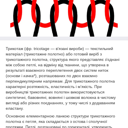
Трикотаж (фр. tricotage — в'язані вироби) — текстильний
матеріал (трикотажне полотно) або готовий виріб з
трикотажного полотна, структура якого представляє з'єднані
між собою петлі, на відміну від тканини, що утворена в
результаті взаємного переплетення двох систем ниток
(основи і
качка
*), розташованих по двох взаємно
перпендикулярним напрямам. Для трикотажного полотна
характерні розтяжність, еластичність і м'якість. При
виробництві трикотажних полотен використовуються
синтетичні, бавовняні, вовняні і шовкові волокна в чистому
вигляді або різних поєднаннях, у тому числі з додаванням
еластану.
Основною елементарною ланкою структури трикотажного
полотна є петля, яка складається з остова і сполучної
протяжки. Петлі, розташовані по горизонталі, утворюють