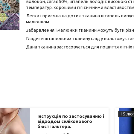
волокон, сягає 50%, штапель володіє високою сті
температур, хорошими гігієнічними властивост
Легка і приємна на дотик тканина штапель випус
малюнком.
Забарвлення і малюнки тканини можуть бути різн
Гладити штапельних тканину слід у вологому стан
Дана тканина застосовується для пошиття літніх на
15 лют
Інструкція по застосуванню і
відходом силіконового
бюстгальтера.