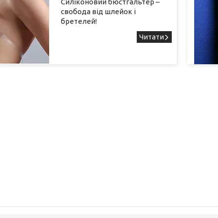
Силіконовий бюстгальтер –
свобода від шлейок і
бретелей!