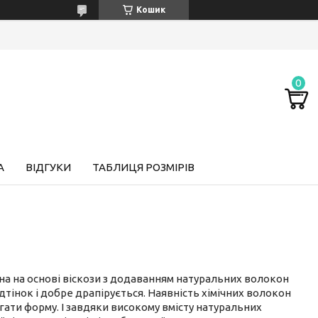
Кошик
А
ВІДГУКИ
ТАБЛИЦЯ РОЗМІРІВ
на на основі віскози з додаванням натуральних волокон
дтінок і добре драпірується. Наявність хімічних волокон
гати форму. І завдяки високому вмісту натуральних