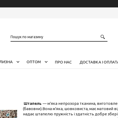
ІЛИЗНА
ОПТОМ
ПРО НАС
ДОСТАВКА І ОПЛАТ
Штапель
— м'яка непрозора тканина, виготовле
(бавовни).Вона м'яка, шовковиста, має матовий ві
надає штапелю пружність і здатність добре збері