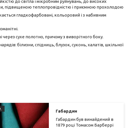
йкістю до світла і мікробним руйнувань, до високих
ями, підвищеною теплопровідністю і приємною прохолодою
кається гладкофарбовані, кольоровий і з набивним
оманітні.
і через сухе полотно, причому з виворітного боку.
рядів: білизни, спідниць, блузок, суконь, халатів, шкільної
.
Габардин
Габардин був винайдений в
1879 році Томасом Барберрі